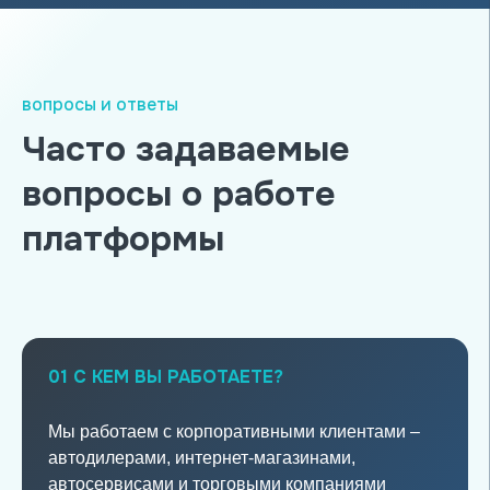
вопросы и ответы
Часто задаваемые
вопросы о работе
платформы
01
С КЕМ ВЫ РАБОТАЕТЕ?
Мы работаем с корпоративными клиентами –
автодилерами, интернет-магазинами,
автосервисами и торговыми компаниями