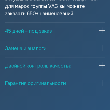
для марок группы VAG вы можете
заказать 650+ наименований.
45 дней – под заказ
Замена и аналоги
Двойной контроль качества
Гарантия оригинальности