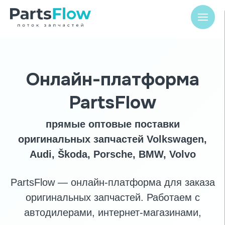
Онлайн-платформа
PartsFlow
прямые оптовые поставки
оригинальных запчастей Volkswagen,
Audi, Škoda, Porsche, BMW, Volvo
PartsFlow — онлайн-платформа для заказа
оригинальных запчастей. Работаем с
автодилерами, интернет-магазинами,