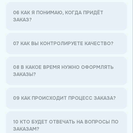
06
КАК Я ПОНИМАЮ, КОГДА ПРИДЁТ
ЗАКАЗ?
07
КАК ВЫ КОНТРОЛИРУЕТЕ КАЧЕСТВО?
08
В КАКОЕ ВРЕМЯ НУЖНО ОФОРМЛЯТЬ
ЗАКАЗЫ?
09
КАК ПРОИСХОДИТ ПРОЦЕСС ЗАКАЗА?
10
КТО БУДЕТ ОТВЕЧАТЬ НА ВОПРОСЫ ПО
ЗАКАЗАМ?