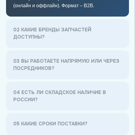
(онлайн и оффлайн). Формат – В2В.
02
КАКИЕ БРЕНДЫ ЗАПЧАСТЕЙ
ДОСТУПНЫ?
03
ВЫ РАБОТАЕТЕ НАПРЯМУЮ ИЛИ ЧЕРЕЗ
ПОСРЕДНИКОВ?
04
ЕСТЬ ЛИ СКЛАДСКОЕ НАЛИЧИЕ В
РОССИИ?
05
КАКИЕ СРОКИ ПОСТАВКИ?