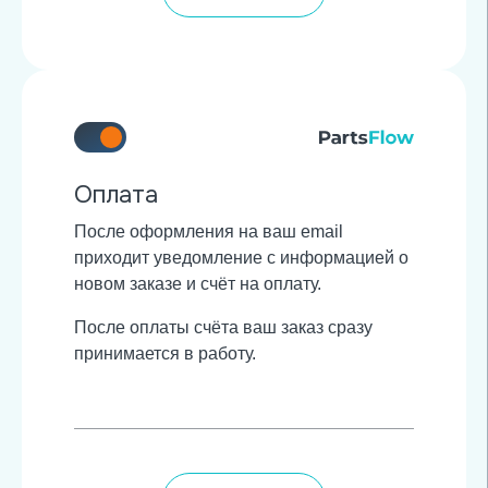
Оплата
После оформления на ваш email
приходит уведомление с информацией о
новом заказе и счёт на оплату.
После оплаты счёта ваш заказ сразу
принимается в работу.