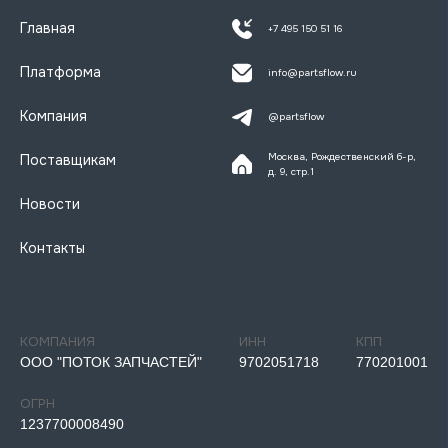
Главная
+7 495 150 51 16
Платформа
info@partsflow.ru
Компания
@partsflow
Москва, Рождественский б-р,
Поставщикам
д. 9, стр.1
Новости
Контакты
КОМПАНИЯ
ИНН
КПП
ООО "ПОТОК ЗАПЧАСТЕЙ"
9702051718
770201001
ОГРН
1237700008490