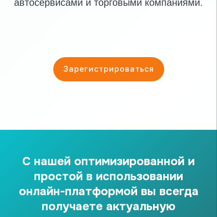
автосервисами и торговыми компаниями.
Зарегистрироваться
С нашей оптимизированной и
простой в использовании
онлайн-платформой вы всегда
получаете актуальную