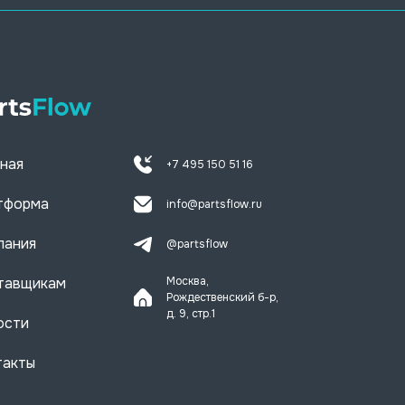
ная
+7 495 150 51 16
тформа
info@partsflow.ru
пания
@partsflow
тавщикам
Москва,
Рождественский б-р,
д. 9, стр.1
ости
такты